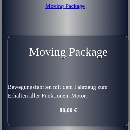
Moving Package
Moving Package
Bewegungsfahrten mit dem Fahrzeug zum
Erhalten aller Funktionen, Motor.
80,00 €